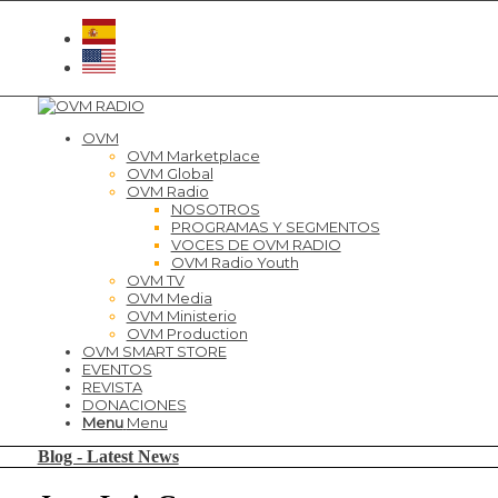
OVM
OVM Marketplace
OVM Global
OVM Radio
NOSOTROS
PROGRAMAS Y SEGMENTOS
VOCES DE OVM RADIO
OVM Radio Youth
OVM TV
OVM Media
OVM Ministerio
OVM Production
OVM SMART STORE
EVENTOS
REVISTA
DONACIONES
Menu
Menu
Blog - Latest News