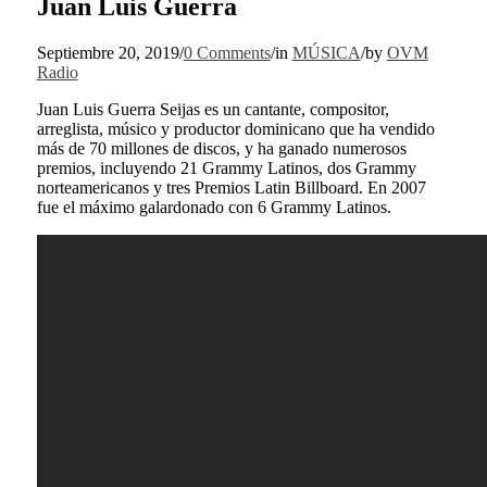
Juan Luis Guerra
Septiembre 20, 2019
/
0 Comments
/
in
MÚSICA
/
by
OVM
Radio
Juan Luis Guerra Seijas es un cantante, compositor,
arreglista, músico y productor dominicano que ha vendido
más de 70 millones de discos, ​y ha ganado numerosos
premios, incluyendo 21 Grammy Latinos, dos Grammy
norteamericanos y tres Premios Latin Billboard. En 2007
fue el máximo galardonado con 6 Grammy Latinos.