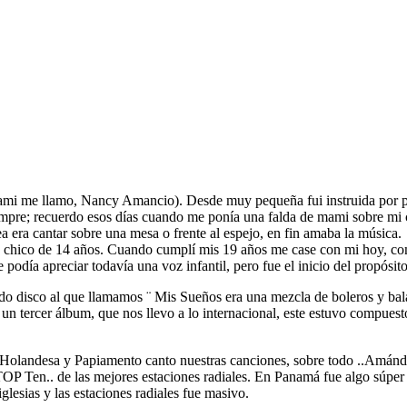
i me llamo, Nancy Amancio). Desde muy pequeña fui instruida por padre
iempre; recuerdo esos días cuando me ponía una falda de mami sobre mi
ea era cantar sobre una mesa o frente al espejo, en fin amaba la música.
un chico de 14 años. Cuando cumplí mis 19 años me case con mi hoy, co
 podía apreciar todavía una voz infantil, pero fue el inicio del propósi
ndo disco al que llamamos ¨ Mis Sueños era una mezcla de boleros y bal
 tercer álbum, que nos llevo a lo internacional, este estuvo compuesto 
Holandesa y Papiamento canto nuestras canciones, sobre todo ..Amándom
OP Ten.. de las mejores estaciones radiales. En Panamá fue algo súper 
glesias y las estaciones radiales fue masivo.