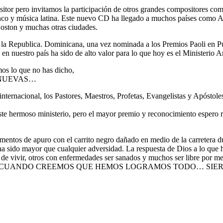
itor pero invitamos la participación de otros grandes compositores c
o y música latina. Este nuevo CD ha llegado a muchos países como Ar
ston y muchas otras ciudades.
la Republica. Dominicana, una vez nominada a los Premios Paoli en Pue
 en nuestro país ha sido de alto valor para lo que hoy es el Ministeri
os lo que no has dicho,
 NUEVAS…
nternacional, los Pastores, Maestros, Profetas, Evangelistas y Apóstole
te hermoso ministerio, pero el mayor premio y reconocimiento espero rec
mentos de apuro con el carrito negro dañado en medio de la carretera d
ha sido mayor que cualquier adversidad. La respuesta de Dios a lo que 
de vivir, otros con enfermedades ser sanados y muchos ser libre por me
eso digo que ..CUANDO CREEMOS QUE HEMOS LOGRAMOS TODO… 