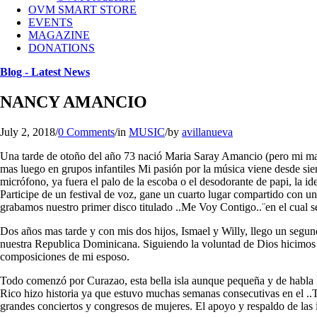
OVM SMART STORE
EVENTS
MAGAZINE
DONATIONS
Blog - Latest News
NANCY AMANCIO
July 2, 2018
/
0 Comments
/
in
MUSIC
/
by
avillanueva
Una tarde de otoño del año 73 nació Maria Saray Amancio (pero mi mam
mas luego en grupos infantiles Mi pasión por la música viene desde s
micrófono, ya fuera el palo de la escoba o el desodorante de papi, la id
Participe de un festival de voz, gane un cuarto lugar compartido con 
grabamos nuestro primer disco titulado ..Me Voy Contigo..¨en el cual se
Dos años mas tarde y con mis dos hijos, Ismael y Willy, llego un segu
nuestra Republica Dominicana. Siguiendo la voluntad de Dios hicimos un
composiciones de mi esposo.
Todo comenzó por Curazao, esta bella isla aunque pequeña y de habla 
Rico hizo historia ya que estuvo muchas semanas consecutivas en el ..T
grandes conciertos y congresos de mujeres. El apoyo y respaldo de las i