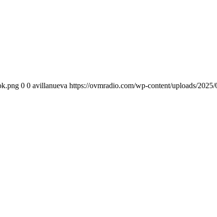
ok.png
0
0
avillanueva
https://ovmradio.com/wp-content/uploads/202