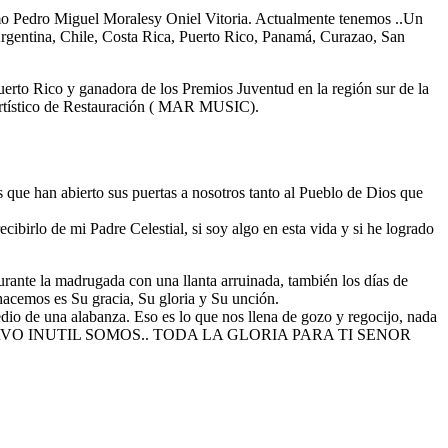
omo Pedro Miguel Moralesy Oniel Vitoria. Actualmente tenemos ..Un
gentina, Chile, Costa Rica, Puerto Rico, Panamá, Curazao, San
rto Rico y ganadora de los Premios Juventud en la región sur de la
o Artístico de Restauración ( MAR MUSIC).
s que han abierto sus puertas a nosotros tanto al Pueblo de Dios que
ibirlo de mi Padre Celestial, si soy algo en esta vida y si he logrado
urante la madrugada con una llanta arruinada, también los días de
hacemos es Su gracia, Su gloria y Su unción.
dio de una alabanza. Eso es lo que nos llena de gozo y regocijo, nada
SIERVO INUTIL SOMOS.. TODA LA GLORIA PARA TI SENOR