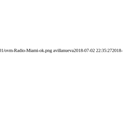
5/01/ovm-Radio-Miami-ok.png
avillanueva
2018-07-02 22:35:27
2018-