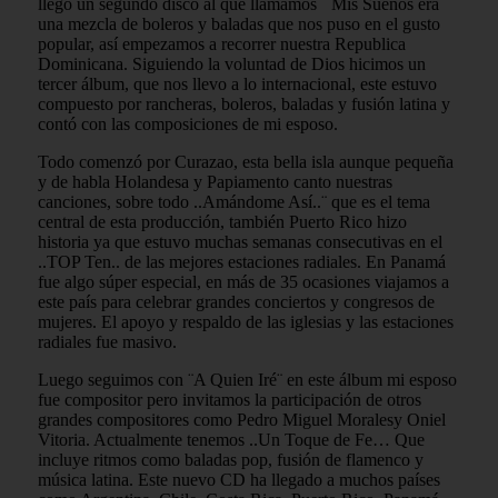
llego un segundo disco al que llamamos ¨ Mis Sueños era
una mezcla de boleros y baladas que nos puso en el gusto
popular, así empezamos a recorrer nuestra Republica
Dominicana. Siguiendo la voluntad de Dios hicimos un
tercer álbum, que nos llevo a lo internacional, este estuvo
compuesto por rancheras, boleros, baladas y fusión latina y
contó con las composiciones de mi esposo.
Todo comenzó por Curazao, esta bella isla aunque pequeña
y de habla Holandesa y Papiamento canto nuestras
canciones, sobre todo ..Amándome Así..¨ que es el tema
central de esta producción, también Puerto Rico hizo
historia ya que estuvo muchas semanas consecutivas en el
..TOP Ten.. de las mejores estaciones radiales. En Panamá
fue algo súper especial, en más de 35 ocasiones viajamos a
este país para celebrar grandes conciertos y congresos de
mujeres. El apoyo y respaldo de las iglesias y las estaciones
radiales fue masivo.
Luego seguimos con ¨A Quien Iré¨ en este álbum mi esposo
fue compositor pero invitamos la participación de otros
grandes compositores como Pedro Miguel Moralesy Oniel
Vitoria. Actualmente tenemos ..Un Toque de Fe… Que
incluye ritmos como baladas pop, fusión de flamenco y
música latina. Este nuevo CD ha llegado a muchos países