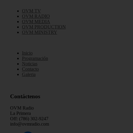
OVM TV
OVM RADIO
OVM MEDIA
OVM PRODUCTION
OVM MINISTRY
Inicio
Programación
Noticias
Contacto
Galeria
Contáctenos
OVM Radio
La Primera
Off: (786) 302-9247
info@ovmradio.com