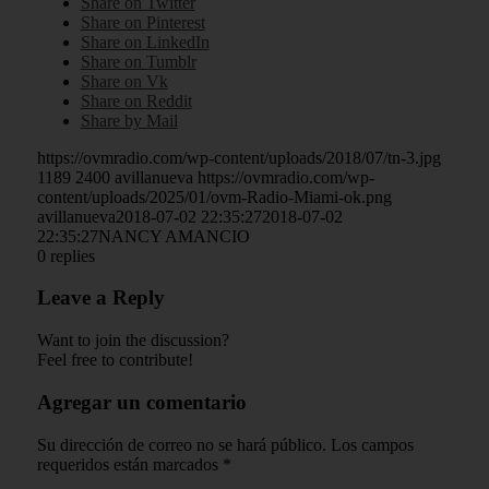
Share on Twitter
Share on Pinterest
Share on LinkedIn
Share on Tumblr
Share on Vk
Share on Reddit
Share by Mail
https://ovmradio.com/wp-content/uploads/2018/07/tn-3.jpg
1189
2400
avillanueva
https://ovmradio.com/wp-
content/uploads/2025/01/ovm-Radio-Miami-ok.png
avillanueva
2018-07-02 22:35:27
2018-07-02
22:35:27
NANCY AMANCIO
0
replies
Leave a Reply
Want to join the discussion?
Feel free to contribute!
Agregar un comentario
Su dirección de correo no se hará público.
Los campos
requeridos están marcados
*