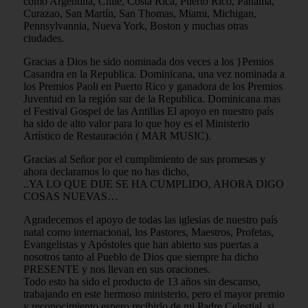
como Argentina, Chile, Costa Rica, Puerto Rico, Panamá,
Curazao, San Martín, San Thomas, Miami, Michigan,
Pennsylvannia, Nueva York, Boston y muchas otras
ciudades.
Gracias a Dios he sido nominada dos veces a los }Pemios
Casandra en la Republica. Dominicana, una vez nominada a
los Premios Paoli en Puerto Rico y ganadora de los Premios
Juventud en la región sur de la Republica. Dominicana mas
el Festival Gospel de las Antillas El apoyo en nuestro país
ha sido de alto valor para lo que hoy es el Ministerio
Artístico de Restauración ( MAR MUSIC).
Gracias al Señor por el cumplimiento de sus promesas y
ahora declaramos lo que no has dicho,
..YA LO QUE DIJE SE HA CUMPLIDO, AHORA DIGO
COSAS NUEVAS…
Agradecemos el apoyo de todas las iglesias de nuestro país
natal como internacional, los Pastores, Maestros, Profetas,
Evangelistas y Apóstoles que han abierto sus puertas a
nosotros tanto al Pueblo de Dios que siempre ha dicho
PRESENTE y nos llevan en sus oraciones.
Todo esto ha sido el producto de 13 años sin descanso,
trabajando en este hermoso ministerio, pero el mayor premio
y reconocimiento espero recibirlo de mi Padre Celestial, si