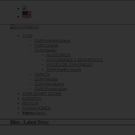
OVM
OVM Marketplace
OVM Global
OVM Radio
NOSOTROS
PROGRAMAS Y SEGMENTOS
VOCES DE OVM RADIO
OVM Radio Youth
OVM TV
OVM Media
OVM Ministerio
OVM Production
OVM SMART STORE
EVENTOS
REVISTA
DONACIONES
Menu
Menu
Blog - Latest News