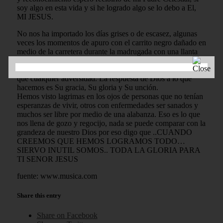
soy algo en esta vida y si he logrado algo se lo debo a El,
MI JESUS.
No nos ha importado los días grises o de escasez, algunas
veces los momentos de apuro con el carrito negro dañado en
medio de la carretera durante la madrugada con una llanta
arruinada, también los días de soledad lejos de casa y los
niños. Pero puedo decir que la recompensa ha sido mayor
que cualquier adversidad. La respuesta de Dios a lo que
hacemos es Su gracia, Su gloria y Su unción.
Hemos visto lagrimas en los ojos de personas que no tenían
esperanzas de vivir, otros con enfermedades ser sanados y
muchos ser libre por medio de una alabanza. Eso es lo que
nos llena de gozo y regocijo, nada se puede comparar con la
grandeza de nuestro Dios por eso digo que ..CUANDO
CREEMOS QUE HEMOS LOGRAMOS TODO…
SIERVO INUTIL SOMOS.. TODA LA GLORIA PARA
TI SENOR JESUS
fuente: www.musica.com
Share this entry
Share on Facebook