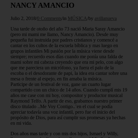
NANCY AMANCIO
Julio 2, 2018
/
0 Comments
/
in
MÚSICA
/
by
avillanueva
Una tarde de otoño del año 73 nació Maria Saray Amancio
(pero mi mami me llamo, Nancy Amancio). Desde muy
pequeña fui instruida por padres cristianos y comencé a
cantar en los cultos de la escuela bíblica y mas luego en
grupos infantiles Mi pasión por la música viene desde
siempre; recuerdo esos días cuando me ponía una falda de
mami sobre mi cabeza creyendo que era mi pelo, con algo
que me pareciera un micrófono, ya fuera el palo de la
escoba o el desodorante de papi, la idea era cantar sobre una
mesa o frente al espejo, en fin amaba la música.
Participe de un festival de voz, gane un cuarto lugar
compartido con un chico de 14 años. Cuando cumplí mis 19
años me case con mi hoy, compositor y productor musical
Raymond Telfo. A partir de eso, grabamos nuestro primer
disco titulado ..Me Voy Contigo..¨en el cual se podía
apreciar todavía una voz infantil, pero fue el inicio del
propósito de Dios, para así cumplir sus promesas ya hechas
en mi vida.
Dos años mas tarde y con mis dos hijos, Ismael y Willy,