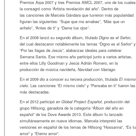
Premios Arpa 2007 y tres Premios AMCL 2007, uno de los cuales
la consagró como “Artista revelación del año”. Dentro de
las canciones de Marcela Gándara que tuvieron más popularidad
figuran las siguientes: “Supe que me amabas”, “Más que un
anhelo”, “Antes de ti” y “Dame tus ojos”.
En el 2008 lanzó su segundo álbum, titulado
Digno es el Señor
,
del cual destacaron notablemente los temas “Digno es el Señor” y
“Por las llagas de Jesús”, alabanzas ideales para celebrar
Semana Santa. Ese mismo año participó junto a varios artistas,
entre ellos Lilly Goodman y Jesús Adrián Romero, en la
producción de música navideña,
Navidad con Vástago
.
En el 2009 dio a conocer su tercera producción, titulada
El mismo
cielo
. Las canciones “El mismo cielo” y “Pensaba en ti” fueron las
más destacadas.
En el 2012 participó
en Global Project
Español
, producción del
grupo Hillsong, ganadora de la categoría “Álbum del año en
español” de los Dove Awards 2013. Este álbum fu lanzado
simultáneamente en nueve idiomas. Marcela interpretó las
versiones en español de los temas de Hillsong “Hossanna”, “Es tu
amor” y “Eterno amor”.