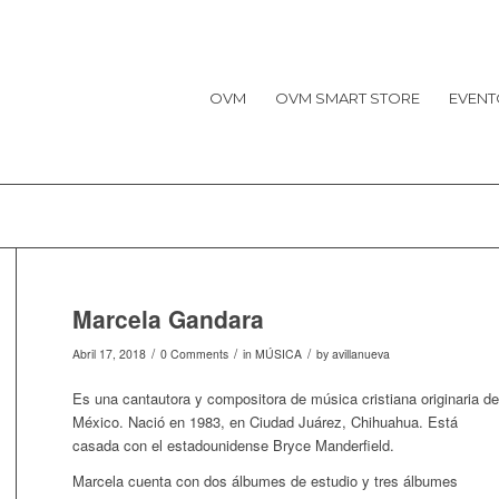
OVM
OVM SMART STORE
EVENT
Marcela Gandara
/
/
/
Abril 17, 2018
0 Comments
in
MÚSICA
by
avillanueva
Es una cantautora y compositora de música cristiana originaria de
México. Nació en 1983, en Ciudad Juárez, Chihuahua. Está
casada con el estadounidense Bryce Manderfield.
Marcela cuenta con dos álbumes de estudio y tres álbumes