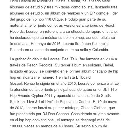
lucro
ReachLife Ministries
. Hasta la fecha, ha lanzado siete
álbumes de estudio y tres mixtapes como solista, lanzando tres
álbumes de estudio, un álbum de remixes y un EP como el líder
del grupo de hip hop
116 Clique
. Produjo gran parte de su
material anterior junto con otras versiones anteriores de
Reach
Records
. Lecrae, en referencia a su etiqueta de rapero cristiano,
ha declarado que su música es solo hip hop, aunque refleja su
fe cristiana. En mayo de 2016, Lecrae firmó con Columbia
Records en un acuerdo conjunto entre su sello y Columbia.
La grabación debut de Lacrae,
Real Talk
, fue lanzada en 2004 a
través de
Reach Records
. Su tercer álbum en solitario,
Rebel
,
lanzado en 2008, se convirtió en el primer álbum cristiano de hip
hop en alcanzar el número 1 en la lista Billboard
Gospel.
Rehab
le siguió en el año 2010. Lecrae comenzó a atraer
la atención de la corriente principal cuando actuó en el
BET Hip
Hop Awards Cypher
2011 y apareció en la canción de Statik
Selektah
“Live & Let Live”
de
Population Control
. El 10 de mayo
de 2012, Lecrae lanzó su primer mixtape,
Church Clothes
, que
fue presentado por DJ Don Cannon. Considerado su gran avance
en el hip hop convencional, el mixtape se descargó más de
100.000 veces en menos de 48 horas. Su sexto álbum de