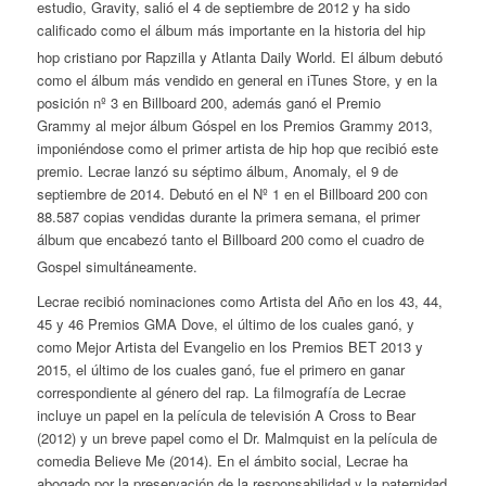
estudio,
Gravity
, salió el 4 de septiembre de 2012 y ha sido
calificado como el álbum más importante en la historia del hip
hop cristiano por
Rapzilla
y
Atlanta Daily World
​. El álbum debutó
como el álbum más vendido en general en iTunes Store​, y en la
posición nº 3 en Billboard 200, además ganó el Premio
Grammy al mejor álbum Góspel en los Premios Grammy 2013,
imponiéndose como el primer artista de hip hop que recibió este
premio. Lecrae lanzó su séptimo álbum,
Anomaly
, el 9 de
septiembre de 2014. Debutó en el Nº 1 en el Billboard 200 con
88.587 copias vendidas durante la primera semana, el primer
álbum que encabezó tanto el Billboard 200 como el cuadro de
Gospel simultáneamente
​.
Lecrae recibió nominaciones como Artista del Año en los 43, 44,
45 y 46 Premios GMA Dove, el último de los cuales ganó, y
como Mejor Artista del Evangelio en los Premios BET 2013 y
2015, el último de los cuales ganó, fue el primero en ganar
correspondiente al género del rap. La filmografía de Lecrae
incluye un papel en la película de televisión A Cross to Bear
(2012) y un breve papel como el
Dr. Malmquist
en la película de
comedia Believe Me (2014). En el ámbito social, Lecrae ha
abogado por la preservación de la responsabilidad y la paternidad