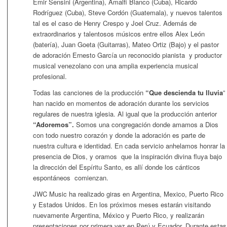
Emir Sensini (Argentina), Amalfi Blanco (Cuba), Ricardo
Rodríguez (Cuba), Steve Cordón (Guatemala), y nuevos talentos
tal es el caso de Henry Crespo y Joel Cruz. Además de
extraordinarios y talentosos músicos entre ellos Alex León
(batería), Juan Goeta (Guitarras), Mateo Ortiz (Bajo) y el pastor
de adoración Ernesto García un reconocido pianista y productor
musical venezolano con una amplia experiencia musical
profesional.
Todas las canciones de la producción
“
Que descienda tu lluvia
”
han nacido en momentos de adoración durante los servicios
regulares de nuestra iglesia. Al igual que la producción anterior
“Adoremos”.
Somos una congregación donde amamos a Dios
con todo nuestro corazón y donde la adoración es parte de
nuestra cultura e identidad. En cada servicio anhelamos honrar la
presencia de Dios, y oramos que la inspiración divina fluya bajo
la dirección del Espíritu Santo, es allí donde los cánticos
espontáneos comienzan.
JWC Music ha realizado giras en Argentina, Mexico, Puerto Rico
y Estados Unidos. En los próximos meses estarán visitando
nuevamente Argentina, México y Puerto Rico, y realizarán
presentaciones por primera vez en Perú y Ecuador. Durante estas