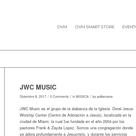
OVM
OVM SMART STORE
EVENT
JWC MUSIC
/
/
/
Diciembre 8, 2017
0 Comments
in
MÚSICA
by
avillanueva
JWC Music es el grupo de la alabanza de la Iglesia Doral Jesus
Worship Center (Centro de Adoración a Jesús), localizada en la
ciudad de Miami, la cual fue fundada en el año 2004 por los
pastores Frank & Zayda Lopez. Somos una congregación donde
se adora profundamente a Jesucristo, y durante los servicios