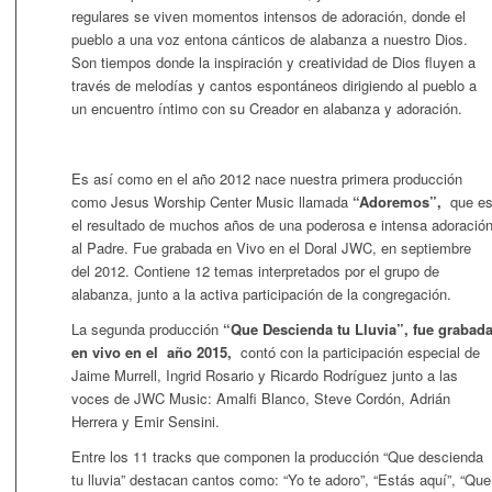
regulares se viven momentos intensos de adoración, donde el
pueblo a una voz entona cánticos de alabanza a nuestro Dios.
Son tiempos donde la inspiración y creatividad de Dios fluyen a
través de melodías y cantos espontáneos dirigiendo al pueblo a
un encuentro íntimo con su Creador en alabanza y adoración.
Es así como en el año 2012 nace nuestra primera producción
como Jesus Worship Center Music llamada
“Adoremos”,
que e
el resultado de muchos años de una poderosa e intensa adoració
al Padre. Fue grabada en Vivo en el Doral JWC, en septiembre
del 2012. Contiene 12 temas interpretados por el grupo de
alabanza, junto a la activa participación de la congregación.
La segunda producción
“
Que
Descienda
tu Lluvia
”,
fue grabad
en vivo
en el
año
2015,
contó con la participación especial de
Jaime Murrell, Ingrid Rosario y Ricardo Rodríguez junto a las
voces de JWC Music: Amalfi Blanco, Steve Cordón, Adrián
Herrera y Emir Sensini.
Entre los 11 tracks que componen la producción “Que descienda
tu lluvia” destacan cantos como: “Yo te adoro”, “Estás aquí”, “Que