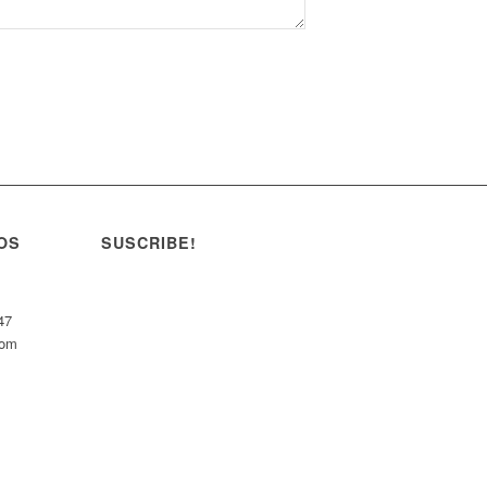
OS
SUSCRIBE!
47
com