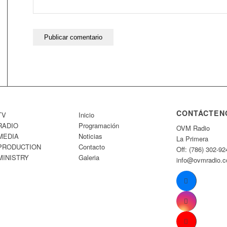
CONTÁCTEN
TV
Inicio
RADIO
Programación
OVM Radio
MEDIA
Noticias
La Primera
PRODUCTION
Contacto
Off: (786) 302-92
MINISTRY
Galeria
info@ovmradio.