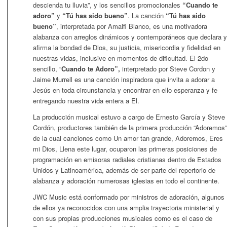
descienda tu lluvia”, y los sencillos promocionales
“Cuando te
adoro”
y
“Tú
has sido bueno”
. La canción
“Tú
has sido
bueno”
, interpretada por Amalfi Blanco, es una motivadora
alabanza con arreglos dinámicos y contemporáneos que declara y
afirma la bondad de Dios, su justicia, misericordia y fidelidad en
nuestras vidas, inclusive en momentos de dificultad. El 2do
sencillo, “
Cuando te Adoro
”,
interpretado por Steve Cordon y
Jaime Murrell es una canción inspiradora que invita a adorar a
Jesús en toda circunstancia y encontrar en ello esperanza y fe
entregando nuestra vida entera a El.
La producción musical estuvo a cargo de Ernesto García y Steve
Cordón, productores también de la primera producción “Adoremos”
de la cual canciones como Un amor tan grande, Adoremos, Eres
mi Dios, Llena este lugar, ocuparon las primeras posiciones de
programación en emisoras radiales cristianas dentro de Estados
Unidos y Latinoamérica, además de ser parte del repertorio de
alabanza y adoración numerosas iglesias en todo el continente.
JWC Music está conformado por ministros de adoración, algunos
de ellos ya reconocidos con una amplia trayectoria ministerial y
con sus propias producciones musicales como es el caso de