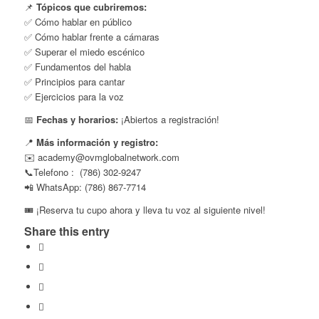
📌
Tópicos que cubriremos:
✅ Cómo hablar en público
✅ Cómo hablar frente a cámaras
✅ Superar el miedo escénico
✅ Fundamentos del habla
✅ Principios para cantar
✅ Ejercicios para la voz
📅
Fechas y horarios:
¡Abiertos a registración!
📍
Más información y registro:
✉️ academy@ovmglobalnetwork.com
📞Telefono : (786) 302-9247
📲 WhatsApp: (786) 867-7714
🎟️ ¡Reserva tu cupo ahora y lleva tu voz al siguiente nivel!
Share this entry