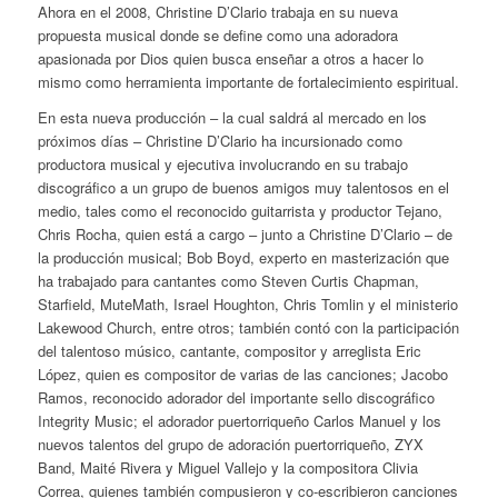
Ahora en el 2008, Christine D’Clario trabaja en su nueva
propuesta musical donde se define como una adoradora
apasionada por Dios quien busca enseñar a otros a hacer lo
mismo como herramienta importante de fortalecimiento espiritual.
En esta nueva producción – la cual saldrá al mercado en los
próximos días – Christine D’Clario ha incursionado como
productora musical y ejecutiva involucrando en su trabajo
discográfico a un grupo de buenos amigos muy talentosos en el
medio, tales como el reconocido guitarrista y productor Tejano,
Chris Rocha, quien está a cargo – junto a Christine D’Clario – de
la producción musical; Bob Boyd, experto en masterización que
ha trabajado para cantantes como Steven Curtis Chapman,
Starfield, MuteMath, Israel Houghton, Chris Tomlin y el ministerio
Lakewood Church, entre otros; también contó con la participación
del talentoso músico, cantante, compositor y arreglista Eric
López, quien es compositor de varias de las canciones; Jacobo
Ramos, reconocido adorador del importante sello discográfico
Integrity Music; el adorador puertorriqueño Carlos Manuel y los
nuevos talentos del grupo de adoración puertorriqueño, ZYX
Band, Maité Rivera y Miguel Vallejo y la compositora Clivia
Correa, quienes también compusieron y co-escribieron canciones