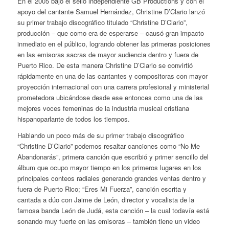
En el 2005 bajo el sello independiente GB Productions y con el
apoyo del cantante Samuel Hernández, Christine D’Clario lanzó
su primer trabajo discográfico titulado “Christine D’Clario”,
producción – que como era de esperarse – causó gran impacto
inmediato en el público, logrando obtener las primeras posiciones
en las emisoras sacras de mayor audiencia dentro y fuera de
Puerto Rico. De esta manera Christine D’Clario se convirtió
rápidamente en una de las cantantes y compositoras con mayor
proyección internacional con una carrera profesional y ministerial
prometedora ubicándose desde ese entonces como una de las
mejores voces femeninas de la industria musical cristiana
hispanoparlante de todos los tiempos.
Hablando un poco más de su primer trabajo discográfico
“Christine D’Clario” podemos resaltar canciones como “No Me
Abandonarás”, primera canción que escribió y primer sencillo del
álbum que ocupo mayor tiempo en los primeros lugares en los
principales conteos radiales generando grandes ventas dentro y
fuera de Puerto Rico; “Eres Mi Fuerza”, canción escrita y
cantada a dúo con Jaime de León, director y vocalista de la
famosa banda León de Judá, esta canción – la cual todavía está
sonando muy fuerte en las emisoras – también tiene un video