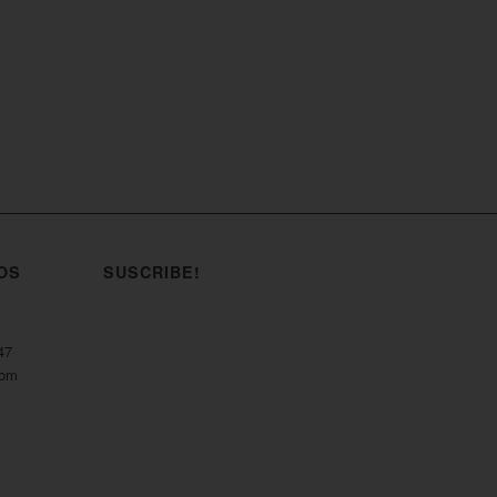
OS
SUSCRIBE!
47
com