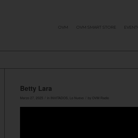
OVM
OVM SMART STORE
EVENT
Betty Lara
/
/
Marzo 27, 2025
in
INVITADOS
,
Lo Nuevo
by
OVM Radio