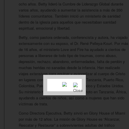
ocho años. Betty lideró la Cumbre de Liderazgo Global durante
varios años, ayudando a aumentar la asistencia a más de 350
líderes comunitarios. También inició un ministerio de sanidad
dentro de la iglesia para aquellos que necesitaban sanidad
espiritual, emocional y libertad.
Betty, como pastora ordenada, conferencista y autora, ha viajado
extensamente con su esposo, el Dr. René Pelleya-Kouri. Por más
de 16 años, el ministerio Love and Fire ha ayudado a cientos de
personas a liberarse de todo tipo de traumas, como abuso,
depresión, rechazo, abandono, enfermedades, falta de perdón y
muchas heridas no sanadas desde la infancia. Han realizado
viajes extensivos para equipar y evangelizar al cuerpo de Cristo
en lugares como Cuba, Ecuador, Suiza, Tanzania, Puerto Rico,
Colombia, Pakistán, Uganda, Brasil, México y Estados Unidos.
Su ministerio ha apoyado al orfanato Watoto en Tanzania, África,
ayudando a cientos de niños, así como a mujeres que han sido
víctimas de trata.
Como Directora Ejecutiva, Betty sirvió en Glory House of Miami
por más de 12 años. La misión de Glory House es “Alcanzar,
Rescatar y Restaurar” a sobrevivientes adultas del tráfico