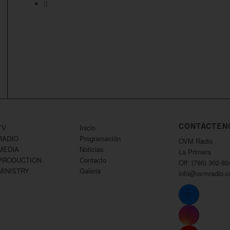
CONTÁCTEN
TV
Inicio
RADIO
Programación
OVM Radio
MEDIA
Noticias
La Primera
PRODUCTION
Contacto
Off: (786) 302-92
MINISTRY
Galeria
info@ovmradio.