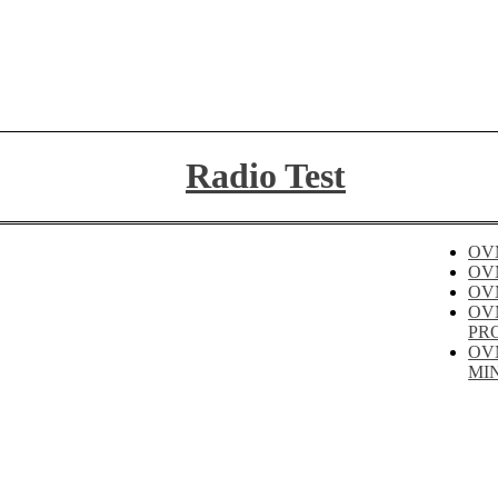
Radio Test
OV
OV
OV
OV
PR
OV
MI