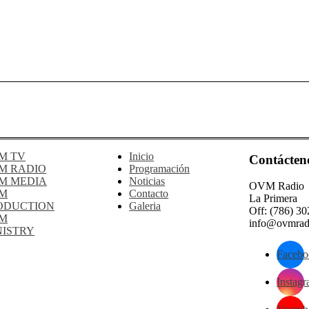
M TV
Inicio
Contácten
M RADIO
Programación
M MEDIA
Noticias
OVM Radio
M
Contacto
La Primera
ODUCTION
Galeria
Off: (786) 3
M
info@ovmrad
NISTRY
Facebo
Instag