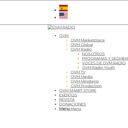
OVM
OVM Marketplace
OVM Global
OVM Radio
NOSOTROS
PROGRAMAS Y SEGME
VOCES DE OVM RADIO
OVM Radio Youth
OVM TV
OVM Media
OVM Ministerio
OVM Production
OVM SMART STORE
EVENTOS
REVISTA
DONACIONES
Menu
Menu