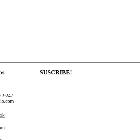
os
SUSCRIBE!
02-9247
io.com
ok
ram